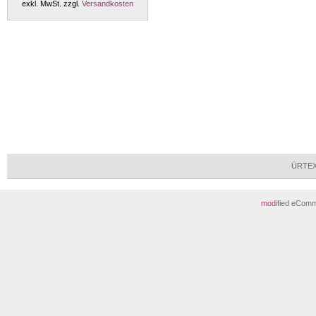
exkl. MwSt. zzgl.
Versandkosten
ÜRTEX 
mod
ified eCom