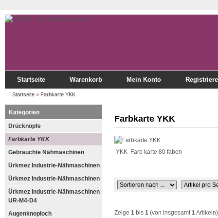
Startseite
Warenkorb
Mein Konto
Registrier
Startseite
»
Farbkarte YKK
Kategorien
Farbkarte YKK
Drücknöpfe
Farbkarte YKK
YKK Farb karte 80 faben
Gebrauchte Nähmaschinen
Ürkmez Industrie-Nähmaschinen
Ürkmez Industrie-Nähmaschinen
Ürkmez Industrie-Nähmaschinen
UR-M4-D4
Zeige
1
bis
1
(von insgesamt
1
Artikeln)
Augenknoploch