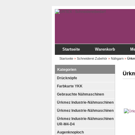
Startseite
Warenkorb
Me
Startseite
»
Schneiderei Zubehör
»
Nähgarn
»
Ürkm
Kategorien
Ürkm
Drücknöpfe
Farbkarte YKK
Gebrauchte Nähmaschinen
Ürkmez Industrie-Nähmaschinen
Ürkmez Industrie-Nähmaschinen
Ürkmez Industrie-Nähmaschinen
UR-M4-D4
Augenknoploch